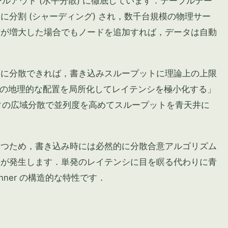
のスケールアウト (水平分散) に徹底しています．テーブルデー
分割 (シャーディング) され，数千台規模の物理サー
荷が増大した場合でもノードを追加すれば，データは自動
．
等に分散できれば，書き込みスループットに理論上の上限
データの地理的な配置を局所化してレイテンシを極小化する」
データの広域分散で並列度を高めてスループットを青天井に
保つため，書き込み時には必然的に分散合意アルゴリズム
ドが発生します．単発のレイテンシに目を瞑る代わりに青
ner の構造的な特性です．