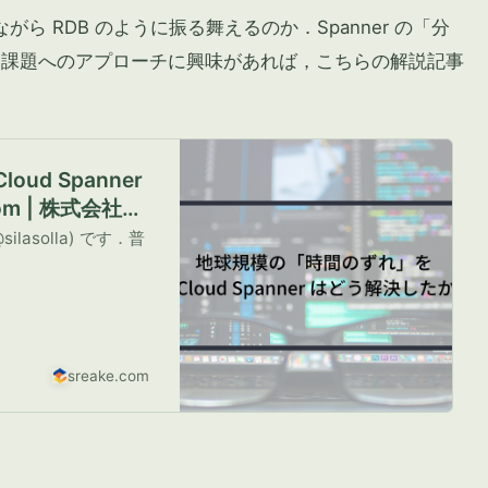
ながら RDB のように振る舞えるのか．Spanner の「分
な課題へのアプローチに興味があれば，こちらの解説記事
ud Spanner
om | 株式会社ス
lasolla) です．普
sreake.com