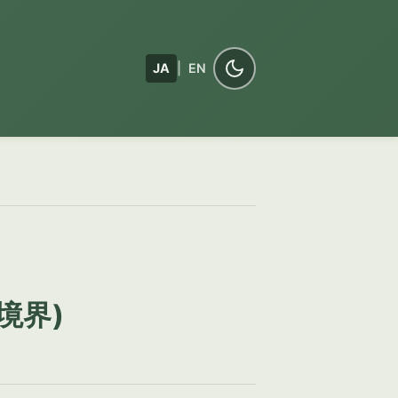
JA
|
EN
の境界)