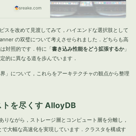
sreake.com
 DB サービスを改めて見渡してみて，ハイエンドな選択肢として
 Cloud Spanner の双璧について考えさせられました．どちらも高
想は対照的です．特に「
書き込み性能をどう拡張するか
」
決定的に異なる道を歩んでいます．
境界」について，これらをアーキテクチャの観点から整理
を尽くす AlloyDB
 完全互換でありながら，ストレージ層とコンピュート層を分離し，
ることで大幅な高速化を実現しています．クラスタを構成す