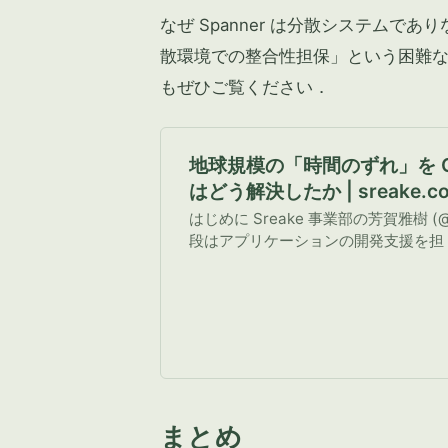
なぜ Spanner は分散システムであり
散環境での整合性担保」という困難
もぜひご覧ください．
地球規模の「時間のずれ」を Clo
はどう解決したか | sreake.c
リーシェイク
はじめに Sreake 事業部の芳賀雅樹 (@si
段はアプリケーションの開発支援を担
まとめ