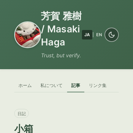
芳賀 雅樹
/ Masaki
JA
|
EN
Haga
Trust, but verify.
ホーム
私について
記事
リンク集
日記
小箱