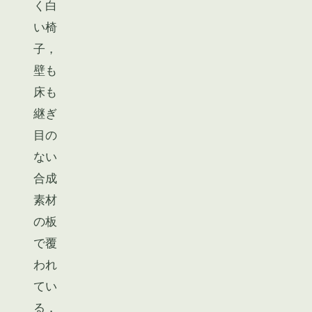
く白
い椅
子，
壁も
床も
継ぎ
目の
ない
合成
素材
の板
で覆
われ
てい
る．