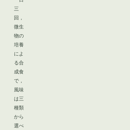
三
回，
微生
物の
培養
によ
る合
成食
で，
風味
は三
種類
から
選べ