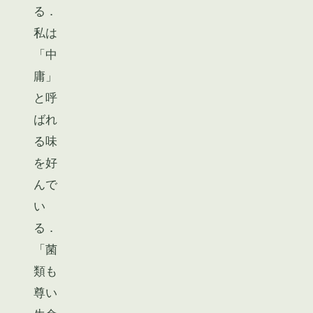
る．
私は
「中
庸」
と呼
ばれ
る味
を好
んで
い
る．
「菌
類も
尊い