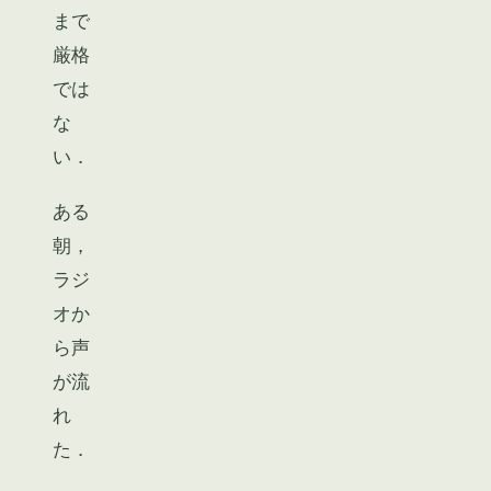
まで
厳格
では
な
い．
ある
朝，
ラジ
オか
ら声
が流
れ
た．