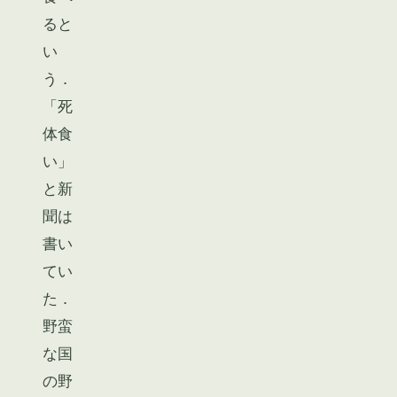
ると
い
う．
「死
体食
い」
と新
聞は
書い
てい
た．
野蛮
な国
の野