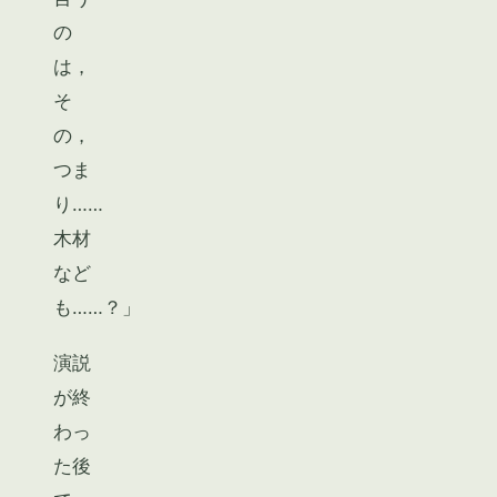
の
は，
そ
の，
つま
り……
木材
など
も……？」
演説
が終
わっ
た後