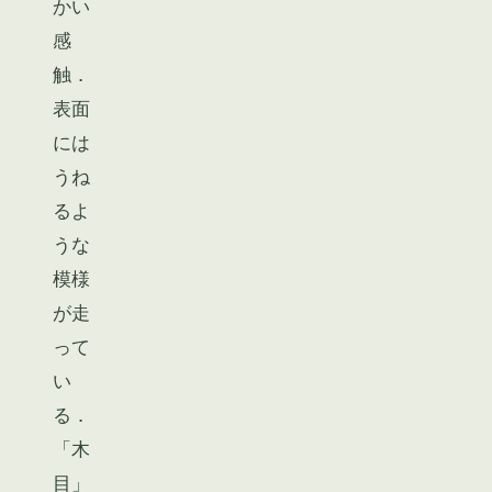
かい
感
触．
表面
には
うね
るよ
うな
模様
が走
って
い
る．
「木
目」