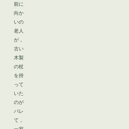
前に
向か
いの
老人
が，
古い
木製
の杖
を持
って
いた
のが
バレ
て，
一家