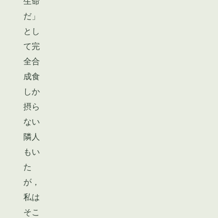
生命
だ」
とし
て完
全合
成食
しか
摂ら
ない
隣人
もい
た
が，
私は
そこ