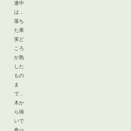
連中
は，
落ち
た果
実ど
ころ
か熟
した
もの
ま
で，
木か
ら捥
いで
食べ