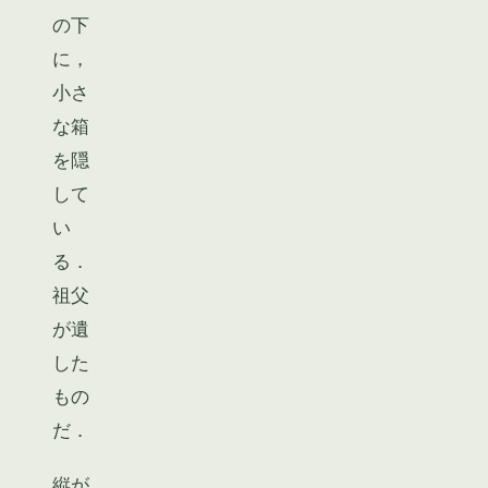
の下
に，
小さ
な箱
を隠
して
い
る．
祖父
が遺
した
もの
だ．
縦が