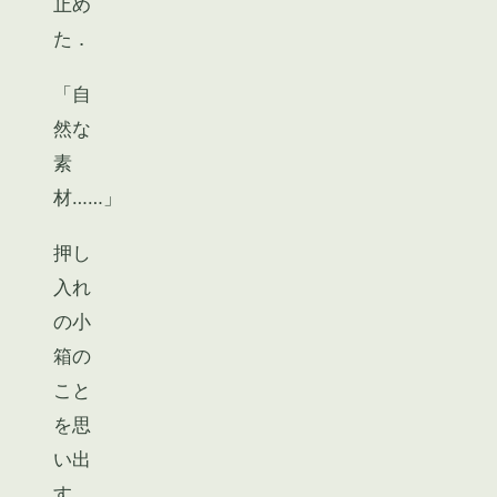
止め
た．
「自
然な
素
材……」
押し
入れ
の小
箱の
こと
を思
い出
す．