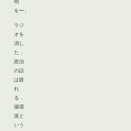
明
を〜」
ラジ
オを
消し
た．
政治
の話
は疲
れ
る．
循環
派と
いう