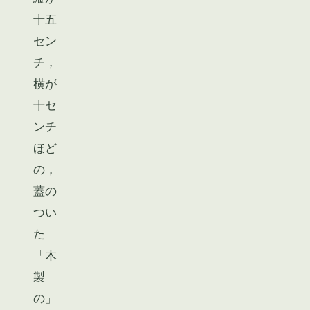
十五
セン
チ，
横が
十セ
ンチ
ほど
の，
蓋の
つい
た
「木
製
の」