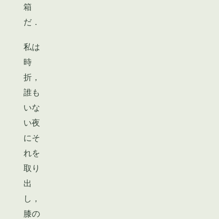
箱
だ．
私は
時
折，
誰も
いな
い夜
にそ
れを
取り
出
し，
膝の