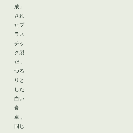
成」
され
たプ
ラス
チッ
ク製
だ．
つる
りと
した
白い
食
卓，
同じ