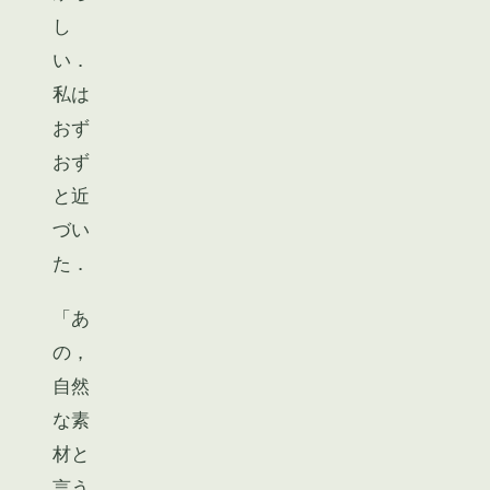
し
い．
私は
おず
おず
と近
づい
た．
「あ
の，
自然
な素
材と
言う