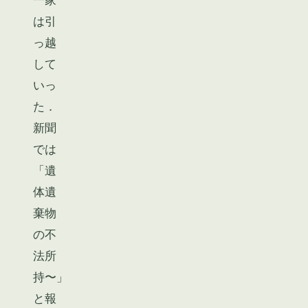
は引
っ越
して
いっ
た．
新聞
では
「遺
体遺
棄物
の不
法所
持〜」
と報