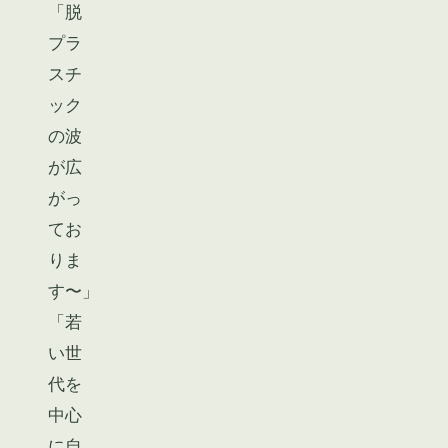
「脱
プラ
スチ
ック
の波
が広
がっ
てお
りま
す〜」
「若
い世
代を
中心
に自