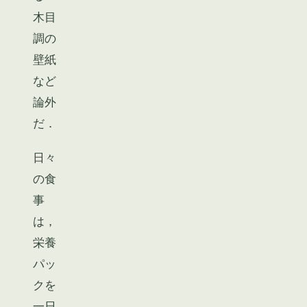
木目
調の
壁紙
など
論外
だ．
日々
の食
事
は，
栄養
パッ
クを
一日