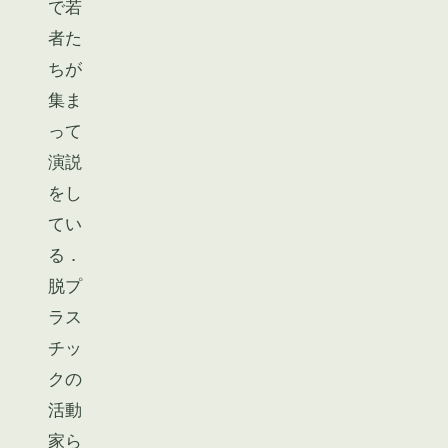
で若
者た
ちが
集ま
って
演説
をし
てい
る．
脱プ
ラス
チッ
クの
活動
家ら