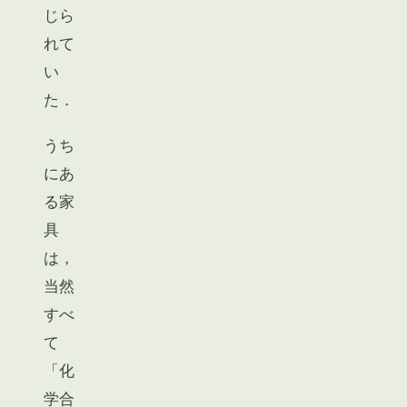
じら
れて
い
た．
うち
にあ
る家
具
は，
当然
すべ
て
「化
学合