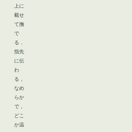
上に
載せ
て撫
で
る．
指先
に伝
わ
る，
なめ
らか
で，
どこ
か温