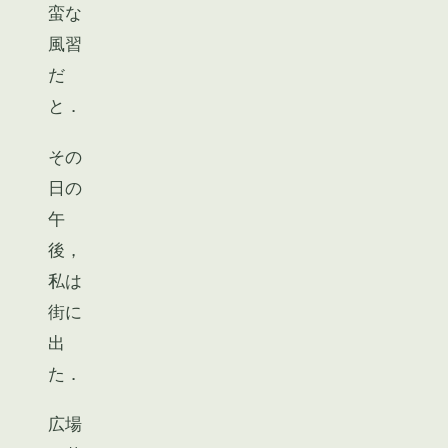
蛮な
風習
だ
と．
その
日の
午
後，
私は
街に
出
た．
広場