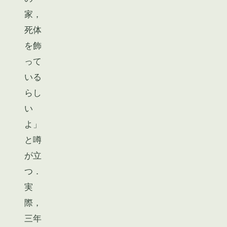
家，
死体
を飾
って
いる
らし
い
よ」
と噂
が立
つ．
実
際，
三年