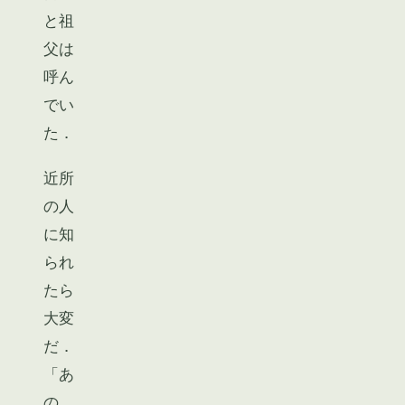
と祖
父は
呼ん
でい
た．
近所
の人
に知
られ
たら
大変
だ．
「あ
の