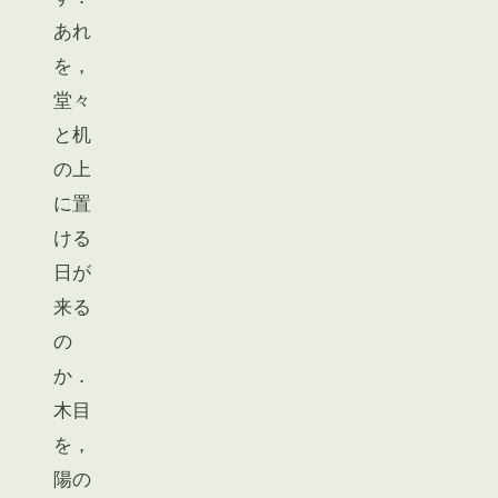
あれ
を，
堂々
と机
の上
に置
ける
日が
来る
の
か．
木目
を，
陽の