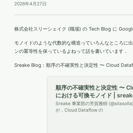
2026年4月27日
株式会社スリーシェイク (職場) の Tech Blog に Goog
モノイドのような代数的な構造っていろんなところに出てき
ンの冪等性を保っているよねって話を書いています．
Sreake Blog：順序の不確実性と決定性 〜 Cloud Da
順序の不確実性と決定性 〜 Cloud
における可換モノイド | sreake
社スリーシェイク
Sreake 事業部の芳賀雅樹 (@silasol
が，Cloud Dataflow の