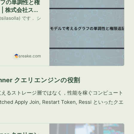
グラフの単調性と権
m | 株式会社スリ
lasolla) です． シ
sreake.com
panner クエリエンジンの役割
性を支えるストレージ層ではなく，性能を稼ぐコンピュート
ched Apply Join, Restart Token, Ressi といったクエ