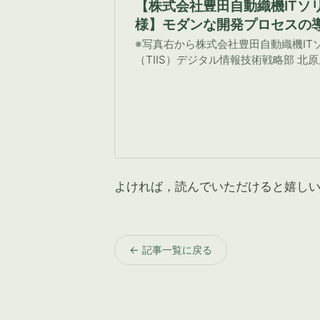
【株式会社豊田自動織機ITソ
様】モダンな開発プロセスの導
ジェント開発まで——TIISと
※写真右から株式会社豊田自動織機IT
共に切り拓いたAI駆動開発の現
（TIIS）デジタル情報技術戦略部 北
sreake.com | 株式会社ス
よければ，読んでいただけると嬉し
← 記事一覧に戻る