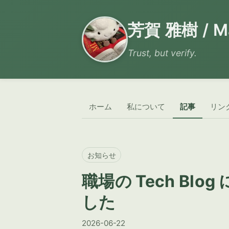
芳賀 雅樹 / Ma
Trust, but verify.
ホーム
私について
記事
リン
お知らせ
職場の Tech B
した
2026-06-22