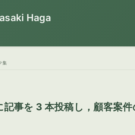
saki Haga
ク集
log に記事を 3 本投稿し，顧客