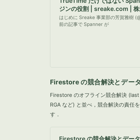
TrueTime だけではない Spa
ジンの役割 | sreake.com 
ェイク
はじめに Sreake 事業部の芳賀雅樹 (@si
前の記事で Spanner が
Firestore の競合解決と
Firestore のオフライン競合解決 (last wri
RGA など) と並べ，競合解決の責
す．
Firestore の競合解決とデー