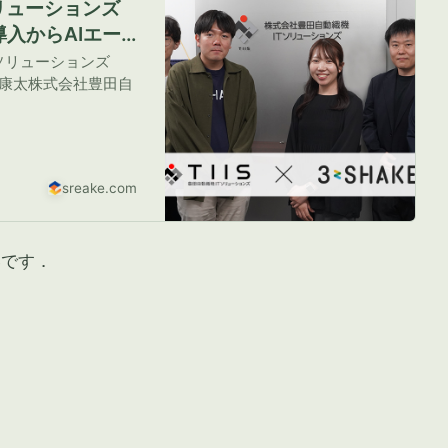
リューションズ
入からAIエー
スリーシェイクが
ソリューションズ
在地 |
原康太株式会社豊田自
リーシェイク
sreake.com
いです．