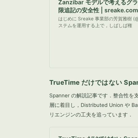
Zanzibar モデルで考える
限追記の安全性 | sreake.co
ーシェイク
はじめに Sreake 事業部の芳賀雅樹 (@si
ステムを運用する上で，しばしば権
TrueTime だけではない S
Spanner の解説記事です．整合
層に着目し，Distributed Union や Bat
リエンジンの工夫を追っています．