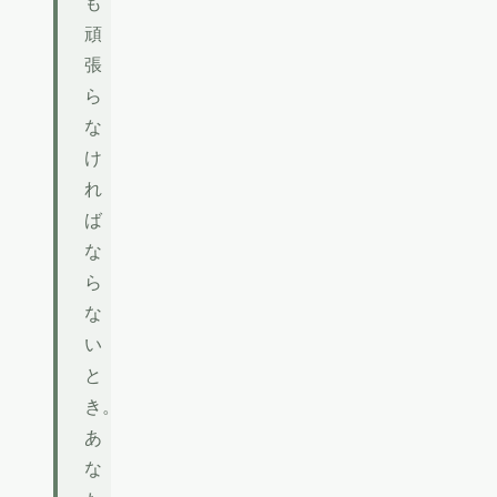
も
頑
張
ら
な
け
れ
ば
な
ら
な
い
と
き。
あ
な