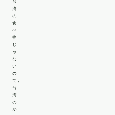
台
湾
の
食
べ
物
じ
ゃ
な
い
の
で，
台
湾
の
か