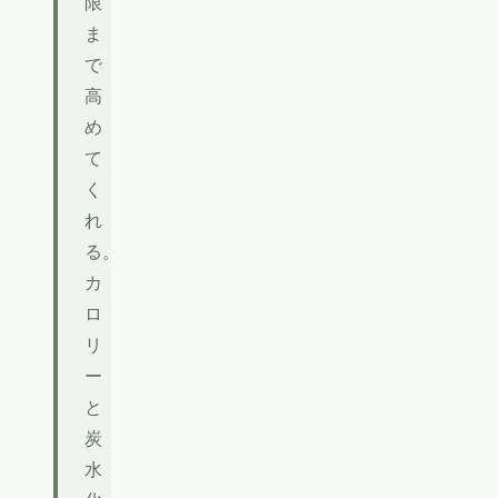
限
ま
で
高
め
て
く
れ
る。
カ
ロ
リ
ー
と
炭
水