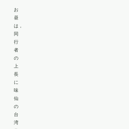
お
昼
は，
同
行
者
の
上
長
に
味
仙
の
台
湾