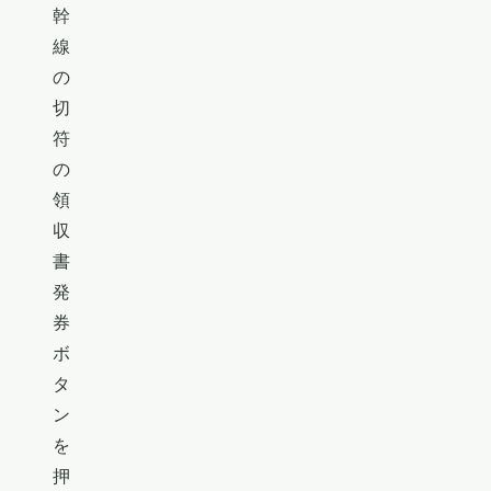
幹
線
の
切
符
の
領
収
書
発
券
ボ
タ
ン
を
押