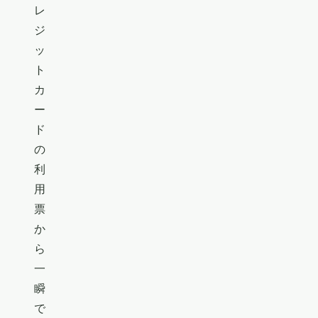
レ
ジ
ッ
ト
カ
ー
ド
の
利
用
票
か
ら
一
瞬
で