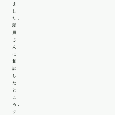
ま
し
た．
駅
員
さ
ん
に
相
談
し
た
と
こ
ろ，
ク