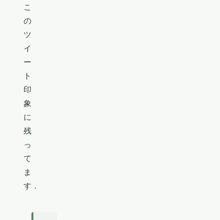
こ
の
ツ
イ
ー
ト
印
象
に
残
っ
て
ま
す．