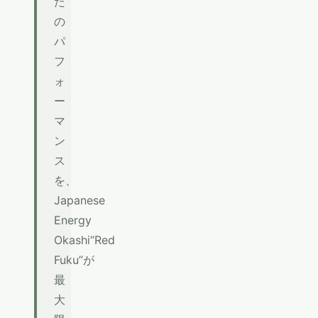
た
の
パ
フ
ォ
ー
マ
ン
ス
を、
Japanese
Energy
Okashi“Red
Fuku”が
最
大