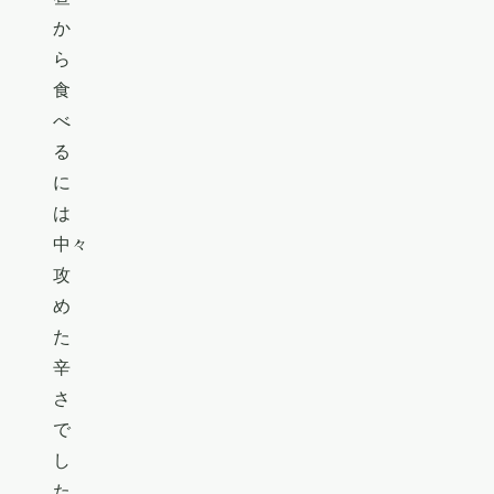
か
ら
食
べ
る
に
は
中々
攻
め
た
辛
さ
で
し
た