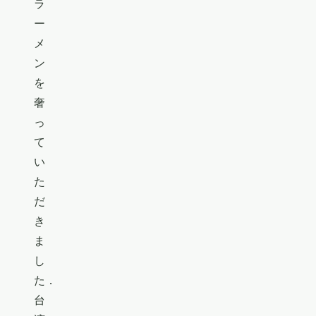
ラ
ー
メ
ン
を
奢
っ
て
い
た
だ
き
ま
し
た．
台