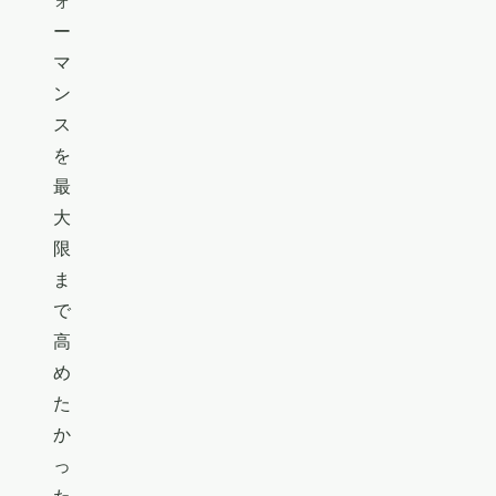
ォ
ー
マ
ン
ス
を
最
大
限
ま
で
高
め
た
か
っ