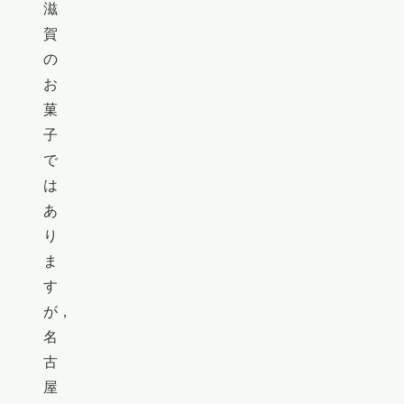
滋
賀
の
お
菓
子
で
は
あ
り
ま
す
が，
名
古
屋