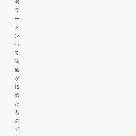
湾
ラ
ー
メ
ン
っ
て
味
仙
が
始
め
た
も
の
で