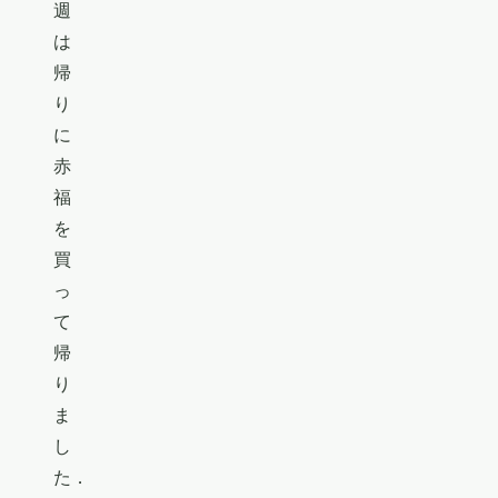
週
は
帰
り
に
赤
福
を
買
っ
て
帰
り
ま
し
た．