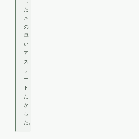
ま
た
足
の
早
い
ア
ス
リ
ー
ト
だ
か
ら
だ。