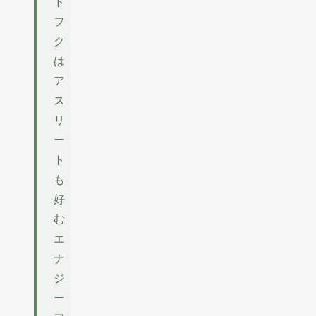
ド
フ
ク
は
ア
ス
リ
ー
ト
も
好
む
エ
ナ
ジ
ー