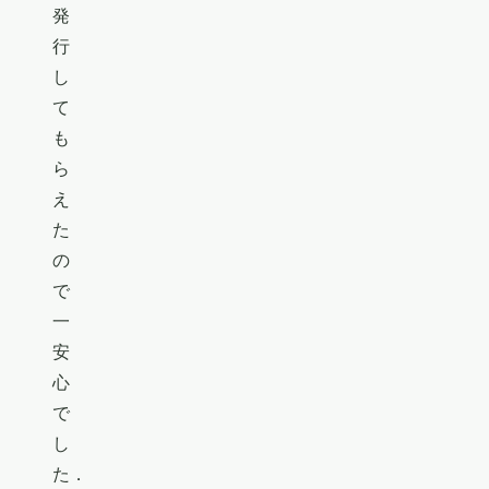
発
行
し
て
も
ら
え
た
の
で
一
安
心
で
し
た．