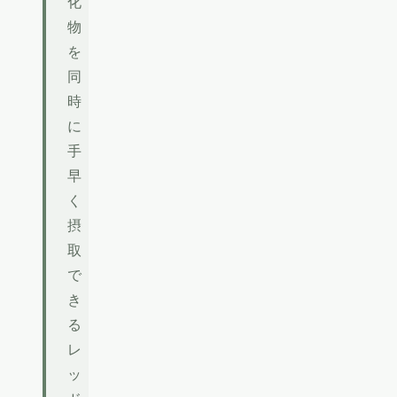
化
物
を
同
時
に
手
早
く
摂
取
で
き
る
レ
ッ