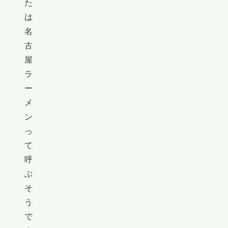
た
は
名
古
屋
ラ
ー
メ
ン
っ
て
呼
ぶ
そ
う
で