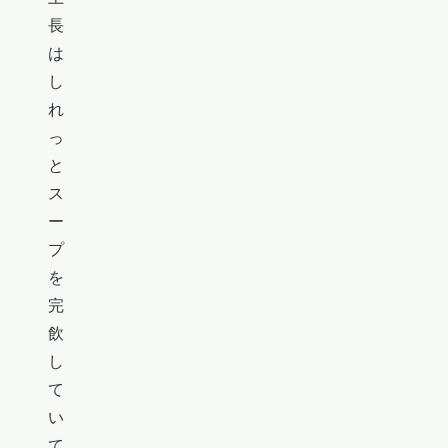
長
は
し
れ
っ
と
ス
ー
プ
を
完
飲
し
て
い
て