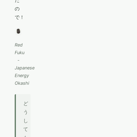
た
の
で！
Red
Fuku
-
Japanese
Energy
Okashi
ど
う
し
て