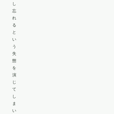
し
忘
れ
る
と
い
う
失
態
を
演
じ
て
し
ま
い