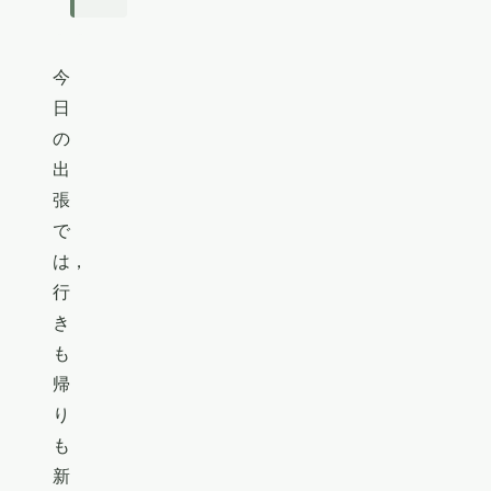
今
日
の
出
張
で
は，
行
き
も
帰
り
も
新