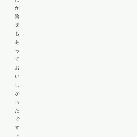
が，
旨
味
も
あ
っ
て
お
い
し
か
っ
た
で
す．
上