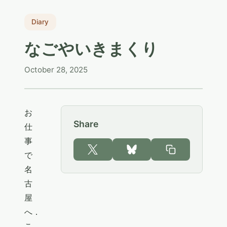
Diary
なごやいきまくり
October 28, 2025
お
Share
仕
事
で
名
古
屋
へ．
こ