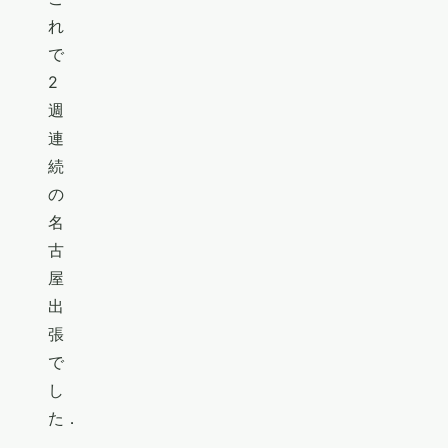
れ
で
2
週
連
続
の
名
古
屋
出
張
で
し
た．