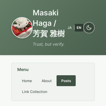
Masaki
Haga /
JA
|
EN
芳賀 雅樹
Trust, but verify.
Menu
Home
About
Posts
Link Collection