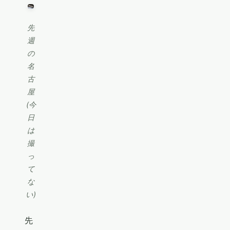
先
週
の
名
古
屋
(今
日
は
撮
っ
て
な
い)
先