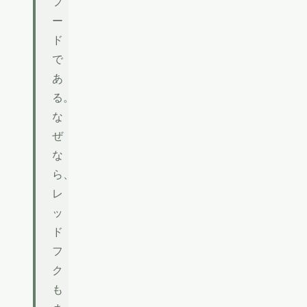
フ
ー
ド
で
あ
る。
な
ぜ
な
ら、
レ
ッ
ド
フ
ク
も