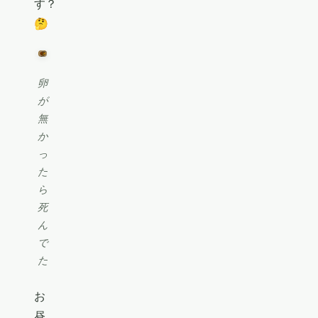
す？
🤔
卵
が
無
か
っ
た
ら
死
ん
で
た
お
昼