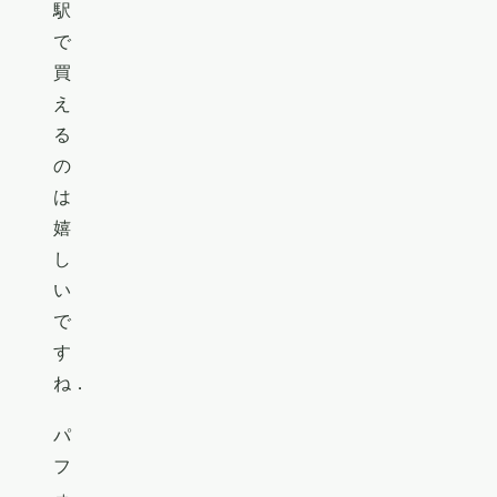
駅
で
買
え
る
の
は
嬉
し
い
で
す
ね．
パ
フ