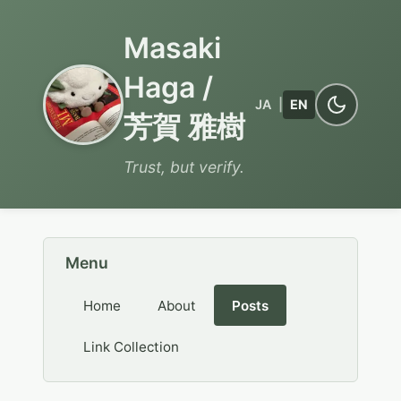
Masaki
Haga /
JA
|
EN
芳賀 雅樹
Trust, but verify.
Menu
Home
About
Posts
Link Collection