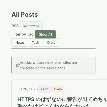
All Posts
RSS:
Show All
Filter by Tag:
Show All
News
Tech
Diary
Articles written on external sites are
collected on the
About
page.
Jul 20, 2026
Tech
Diary
HTTPS のはずなのに警告が出てめち
調べたけどよくわからなかった