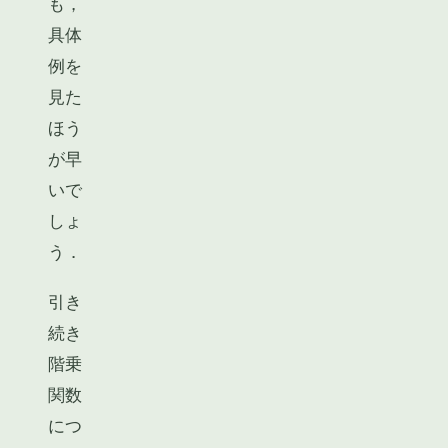
も，
具体
例を
見た
ほう
が早
いで
しょ
う．
引き
続き
階乗
関数
につ