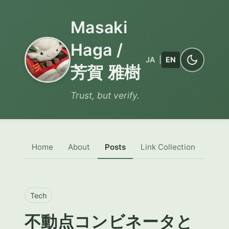
Masaki
Haga /
JA
|
EN
芳賀 雅樹
Trust, but verify.
Home
About
Posts
Link Collection
Tech
不動点コンビネータと