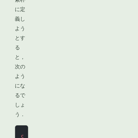
に定
義し
よう
とす
る
と，
次の
よう
にな
るで
しょ
う．
c