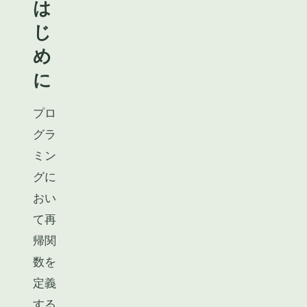
は
じ
め
に
プロ
グラ
ミン
グに
おい
て再
帰関
数を
定義
する