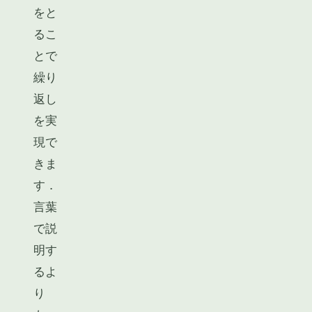
をと
るこ
とで
繰り
返し
を実
現で
きま
す．
言葉
で説
明す
るよ
り