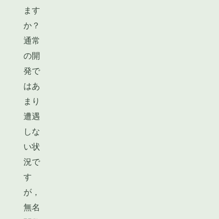
ます
か？
通常
の開
発で
はあ
まり
遭遇
しな
い状
況で
す
が，
無名