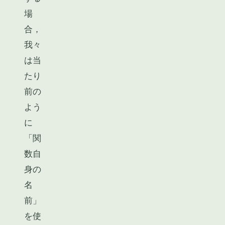
場
合，
我々
は当
たり
前の
よう
に
「関
数自
身の
名
前」
を使