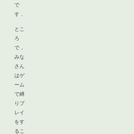
で
す．
とこ
ろ
で，
みな
さん
はゲ
ーム
で縛
りプ
レイ
をす
るこ