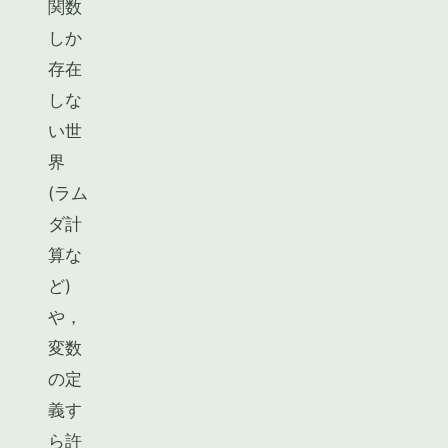
関数
しか
存在
しな
い世
界
(ラム
ダ計
算な
ど)
や，
変数
の定
義す
ら許