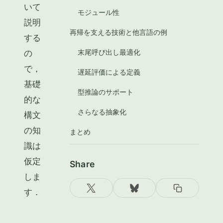
いて
モジュール性
説明
再帰を支える技術と他言語の例
する
末尾呼び出し最適化
の
で，
遅延評価による定義
基礎
型推論のサポート
的な
さらなる抽象化
構文
の知
まとめ
識は
仮定
Share
しま
す．