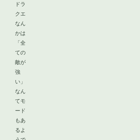
ドラ
クエ
なん
かは
「全
ての
敵が
強
い」
なん
てモ
ード
もあ
るよ
うで