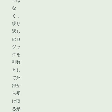
では
な
く，
繰り
返し
のロ
ジッ
クを
引数
とし
て外
部か
ら受
け取
る形