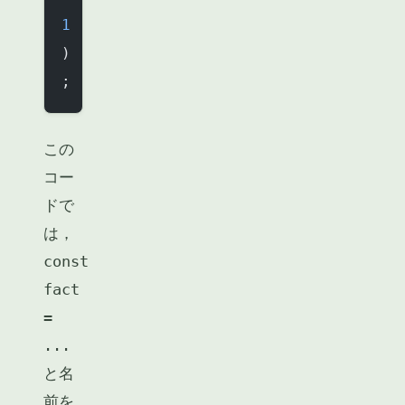
1
)
;
この
コー
ドで
は，
const
fact
=
...
と名
前を