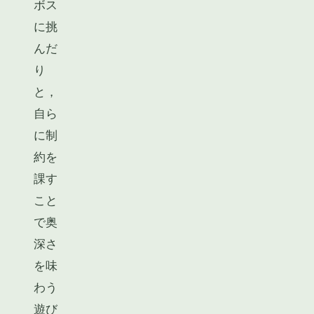
ボス
に挑
んだ
り
と，
自ら
に制
約を
課す
こと
で奥
深さ
を味
わう
遊び