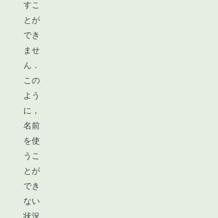
すこ
とが
でき
ませ
ん．
この
よう
に，
名前
を使
うこ
とが
でき
ない
状況