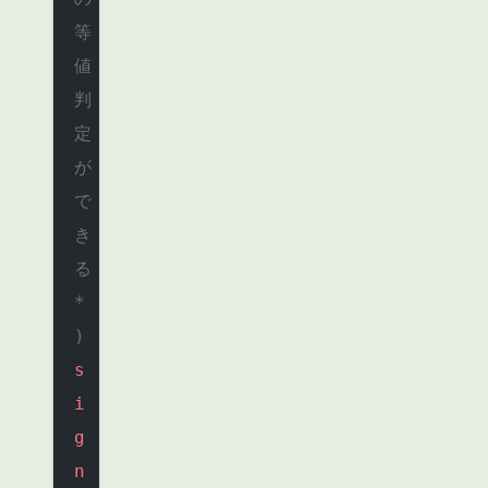
等
値
判
定
が
で
き
る 
*
)
s
i
g
n