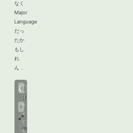
なく
Major
Language
だっ
たか
もし
れ
ん．
ス
1
/
?
ラ
イ
ド
PDF
を