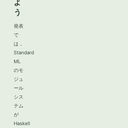
よ
う
発表
で
は，
Standard
ML
のモ
ジュ
ール
シス
テム
が
Haskell