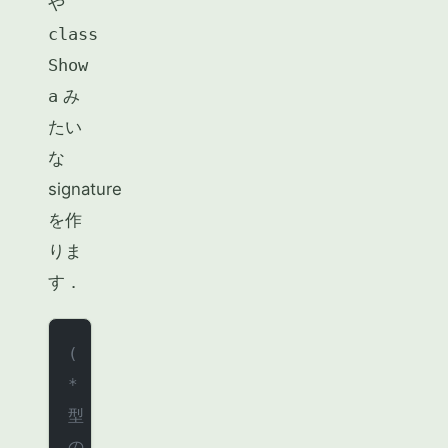
や
class
Show
a
み
たい
な
signature
を作
りま
す．
(
* 
型
の