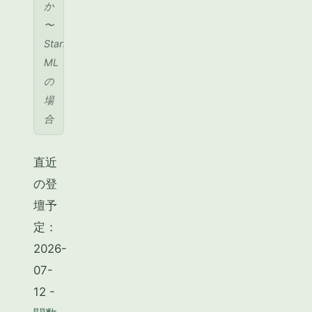
か
〜
Standard
ML
の
場
合
直近
の登
壇予
定：
2026-
07-
12 -