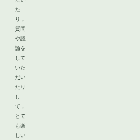
た
り，
質問
や議
論を
して
いた
だい
たり
し
て，
とて
も楽
しい