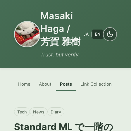
Masaki
Haga /
JA
|
EN
芳賀 雅樹
Trust, but verify.
Home
About
Posts
Link Collection
Tech
News
Diary
Standard ML で一階の