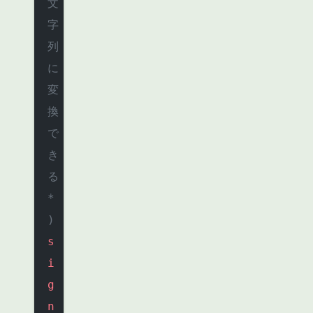
文
字
列
に
変
換
で
き
る 
*
)
s
i
g
n