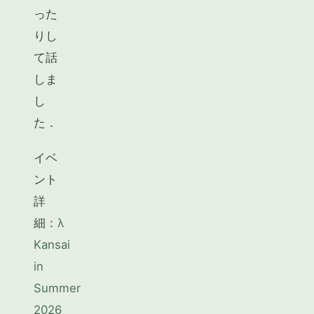
った
りし
て話
しま
し
た．
イベ
ント
詳
細：
λ
Kansai
in
Summer
2026