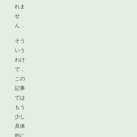
れま
せ
ん．
そう
いう
わけ
で，
この
記事
では
もう
少し
具体
的に