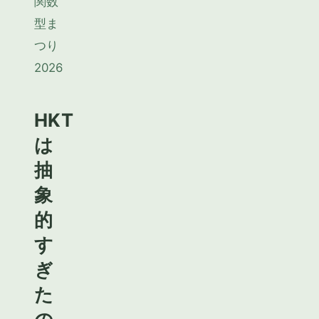
関数
型ま
つり
2026
HKT
は
抽
象
的
す
ぎ
た