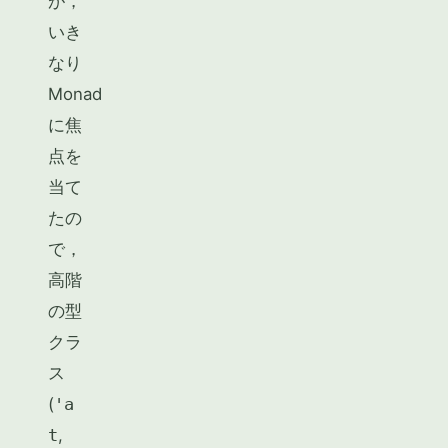
が，
いき
なり
Monad
に焦
点を
当て
たの
で，
高階
の型
クラ
ス
(
'a
t
,