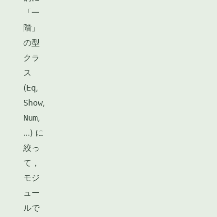
「一
階」
の型
クラ
ス
(
Eq
,
Show
,
Num
,
…) に
絞っ
て，
モジ
ュー
ルで