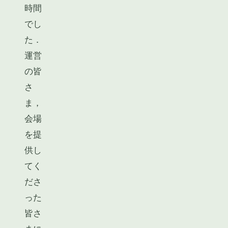
時間
でし
た．
運営
の皆
さ
ま，
会場
を提
供し
てく
ださ
った
皆さ