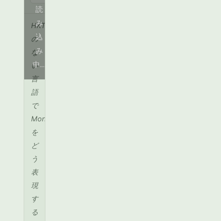
読
み
HKT
込
の
み
な
中…
い
言
語
で
Monad
を
ど
う
表
現
す
る