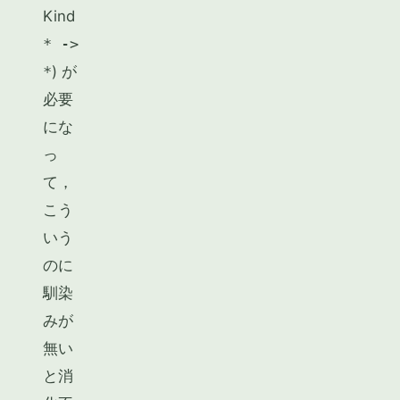
Kind
* ->
*
) が
必要
にな
っ
て，
こう
いう
のに
馴染
みが
無い
と消