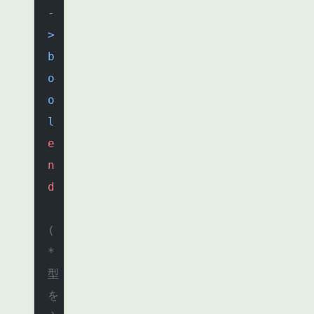
-
>
b
o
o
l
e
n
d
(
* 
型
を