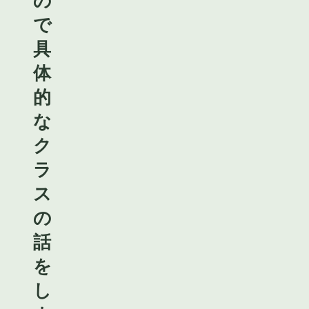
の
で
具
体
的
な
ク
ラ
ス
の
話
を
し