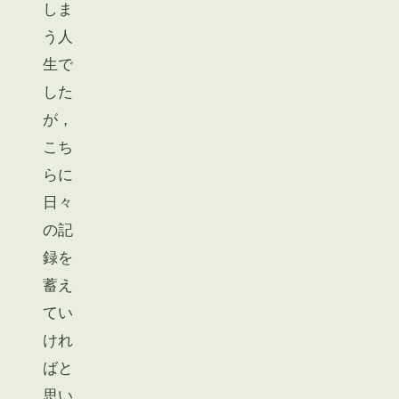
しま
う人
生で
した
が，
こち
らに
日々
の記
録を
蓄え
てい
けれ
ばと
思い