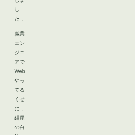
し
た．
職業
エン
ジニ
アで
Web
やっ
てる
くせ
に，
紺屋
の白