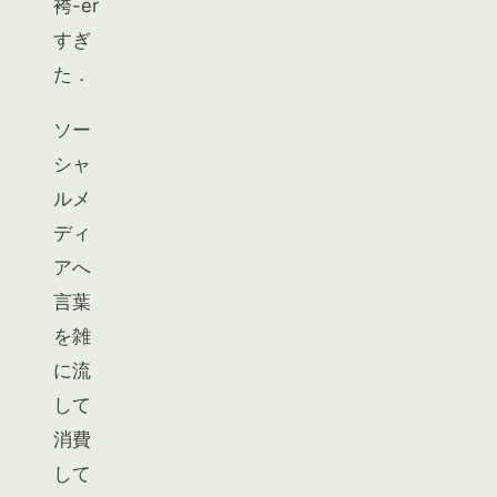
袴-er
すぎ
た．
ソー
シャ
ルメ
ディ
アへ
言葉
を雑
に流
して
消費
して