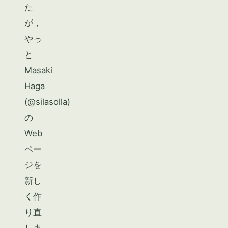
た
が，
やっ
と
Masaki
Haga
(@silasolla)
の
Web
ペー
ジを
新し
く作
り直
しま