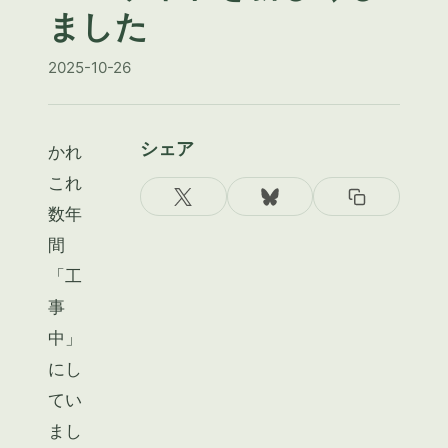
ました
2025-10-26
シェア
かれ
これ
数年
間
「工
事
中」
にし
てい
まし