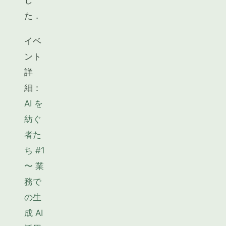
た．
イベ
ント
詳
細：
AI を
紡ぐ
者た
ち #1
〜 業
務で
の生
成 AI