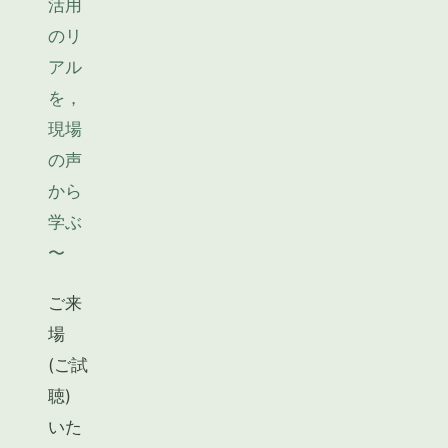
活用
のリ
アル
を，
現場
の声
から
学ぶ
〜
ご来
場
(ご試
聴)
いた