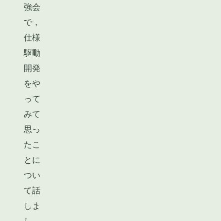
強会
で，
仕様
駆動
開発
をや
って
みて
思っ
たこ
とに
つい
て話
しま
し