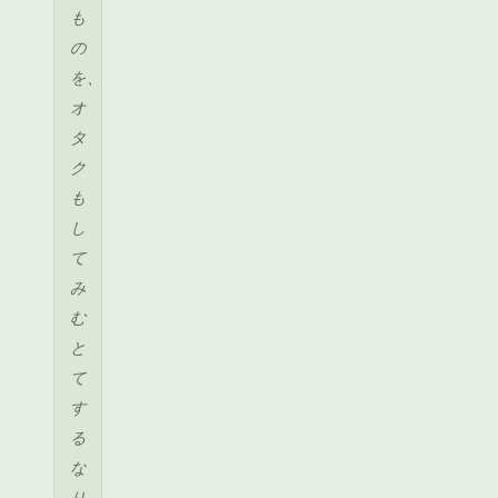
も
の
を、
オ
タ
ク
も
し
て
み
む
と
て
す
る
な
り。