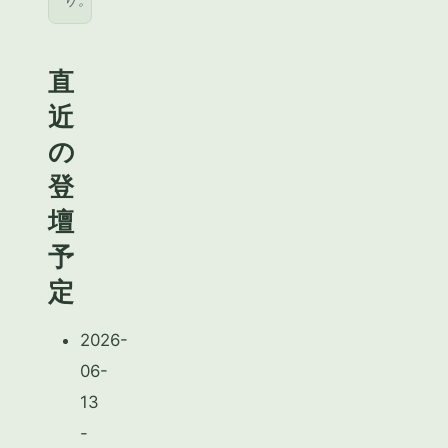
直
近
の
登
壇
予
定
2026-
06-
13
-