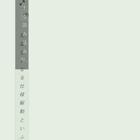
ド
PDF
を
読
み
先
込
達
み
も
中…
す
な
る
仕
様
駆
動
と
い
ふ