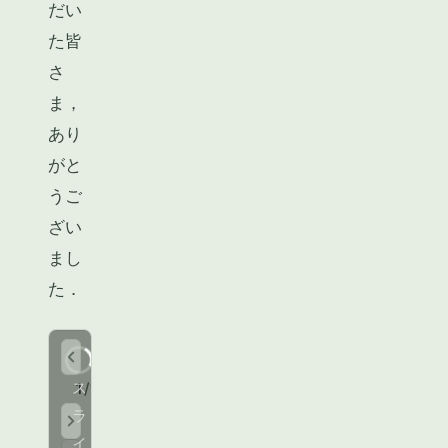
だい
た皆
さ
ま，
あり
がと
うご
ざい
まし
た．
ス
1
/
?
ラ
イ